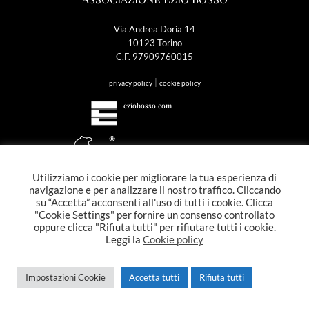
Via Andrea Doria 14
10123 Torino
C.F. 97909760015
|
privacy policy
cookie policy
eziobosso.com
Hosting del sito offerto da Whiteready s.r.l SB
Utilizziamo i cookie per migliorare la tua esperienza di
Copyright 2026 © Associazione Ezio Bosso
navigazione e per analizzare il nostro traffico. Cliccando
su “Accetta” acconsenti all'uso di tutti i cookie. Clicca
"Cookie Settings" per fornire un consenso controllato
oppure clicca "Rifiuta tutti" per rifiutare tutti i cookie.
Leggi la
Cookie policy
Impostazioni Cookie
Accetta tutti
Rifiuta tutti