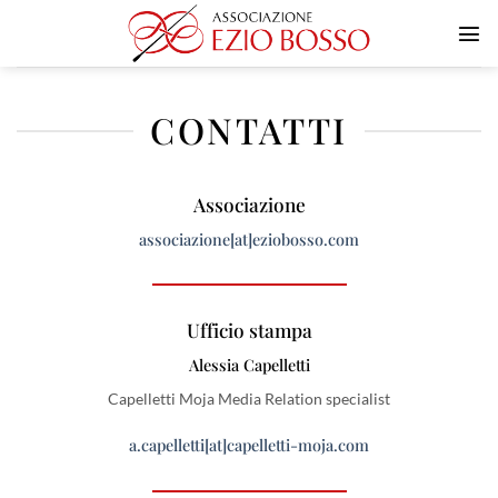
Salta
ai
contenuti
CONTATTI
Associazione
associazione[at]eziobosso.com
Ufficio stampa
Alessia Capelletti
Capelletti Moja Media Relation specialist
a.capelletti[at]capelletti-moja.com