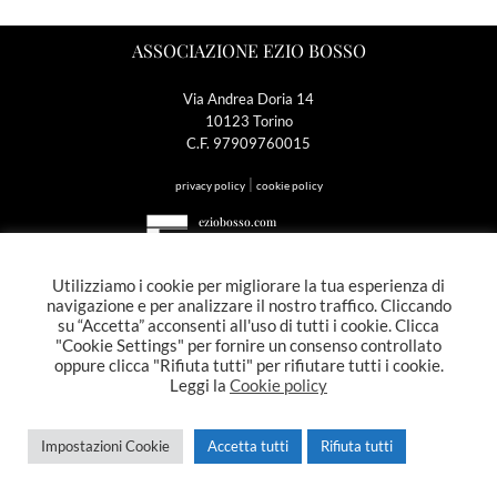
ASSOCIAZIONE EZIO BOSSO
Via Andrea Doria 14
10123 Torino
C.F. 97909760015
|
privacy policy
cookie policy
eziobosso.com
Utilizziamo i cookie per migliorare la tua esperienza di
Hosting del sito offerto da Whiteready s.r.l SB
navigazione e per analizzare il nostro traffico. Cliccando
su “Accetta” acconsenti all'uso di tutti i cookie. Clicca
Copyright 2026 © Associazione Ezio Bosso
"Cookie Settings" per fornire un consenso controllato
oppure clicca "Rifiuta tutti" per rifiutare tutti i cookie.
Leggi la
Cookie policy
Impostazioni Cookie
Accetta tutti
Rifiuta tutti